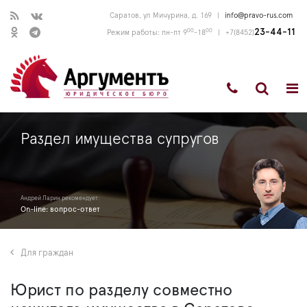
Саратов, ул Мичурина, д. 169
|
info@pravo-rus.com
00
00
23-44-11
Режим работы: пн-пт 9
-18
|
+7(8452)
Раздел имущества супругов
Андрей Ларин рекомендует:
On-line: вопрос-ответ
Для граждан
Юрист по разделу совместно