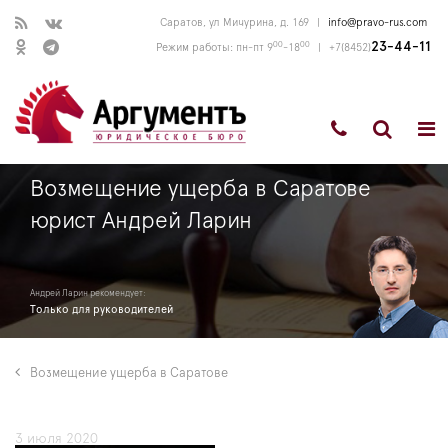
Саратов, ул Мичурина, д. 169
|
info@pravo-rus.com
00
00
23-44-11
Режим работы: пн-пт 9
-18
|
+7(8452)
Возмещение ущерба в Саратове
юрист Андрей Ларин
Андрей Ларин рекомендует:
Только для руководителей
Возмещение ущерба в Саратове
3 июля 2020