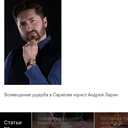
Возмещение ущерба в Саратове юрист Андрей Ларин
Сохранить и расширить
Поставка в т
Статьи
бизнес в кризис
сети. Как защ
недобросовес