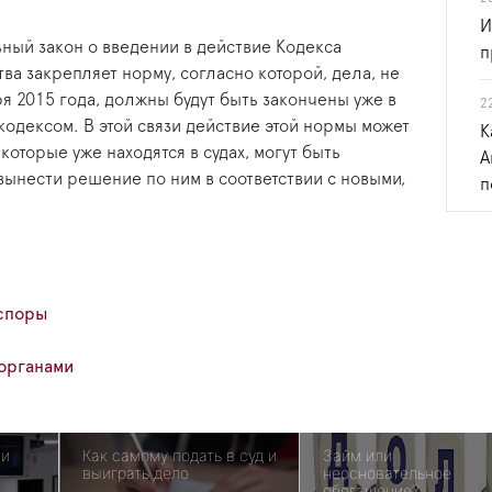
И
ный закон о введении в действие Кодекса
п
ва закрепляет норму, согласно которой, дела, не
я 2015 года, должны будут быть закончены уже в
2
одексом. В этой связи действие этой нормы может
К
которые уже находятся в судах, могут быть
А
ы вынести решение по ним в соответствии с новыми,
п
споры
органами
 и
Как самому подать в суд и
Займ или
выиграть дело
неосновательное
обогащение?