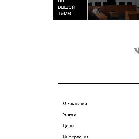
по
вашей
теме
О компании
Услуги
Цены
Информация