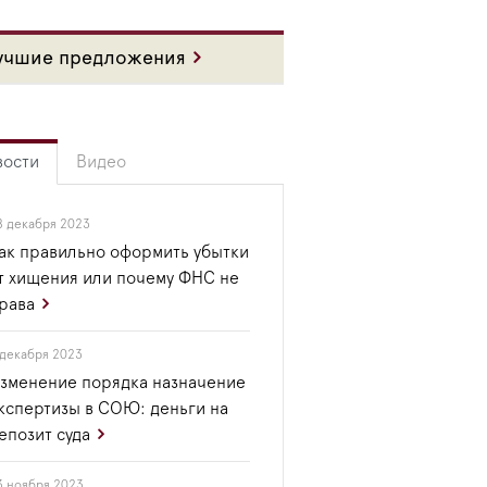
учшие предложения
вости
Видео
8 декабря 2023
ак правильно оформить убытки
т хищения или почему ФНС не
рава
 декабря 2023
зменение порядка назначение
кспертизы в СОЮ: деньги на
епозит суда
3 ноября 2023