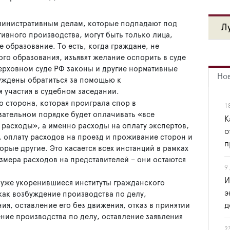
дминистративным делам, которые подпадают под
Л
ивного производства, могут быть только лица,
образование. То есть, когда граждане, не
о образования, изъявят желание оспорить в суде
ерховном суде РФ законы и другие нормативные
Но
уждены обратиться за помощью к
 участия в судебном заседании.
о сторона, которая проиграла спор в
1
зательном порядке будет оплачивать «все
К
расходы», а именно расходы на оплату экспертов,
о
 оплату расходов на проезд и проживание сторон и
п
орые другие. Это касается всех инстанций в рамках
змера расходов на представителей – они остаются
9
И
 уже укоренившиеся институты гражданского
э
 как возбуждение производства по делу,
д
ия, оставление его без движения, отказ в принятии
ние производства по делу, оставление заявления
2