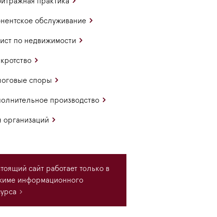
итражная практика
нентское обслуживание
ст по недвижимости
кротство
логовые споры
олнительное производство
 организаций
тоящий сайт работает только в
жиме информационного
урса