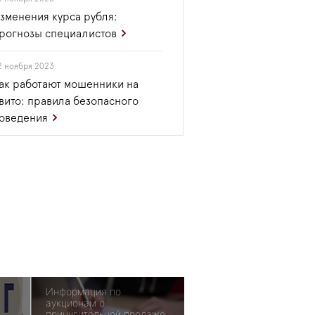
зменения курса рубля:
рогнозы специалистов
2 ноября 2023
ак работают мошенники на
вито: правила безопасного
оведения
Информация по
аукционам о
принудительной продаже