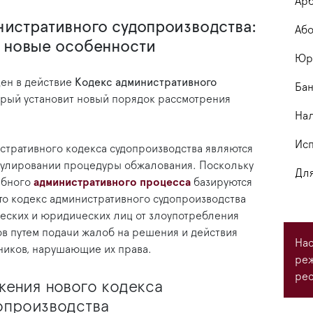
Арб
нистративного судопроизводства:
Або
 новые особенности
Юри
ден в действие
Кодекс административного
Бан
орый установит новый порядок рассмотрения
На
Исп
стративного кодекса судопроизводства являются
егулировании процедуры обжалования. Поскольку
Для
ебного
административного процесса
базируются
то кодекс административного судопроизводства
еских и юридических лиц от злоупотребления
 путем подачи жалоб на решения и действия
Нас
ников, нарушающие их права.
ре
рес
ения нового кодекса
опроизводства