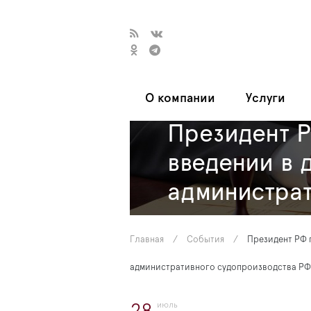
О компании
Услуги
Президент Р
введении в 
администра
судопроизво
Главная
/
События
/
Президент РФ 
административного судопроизводства РФ
июль