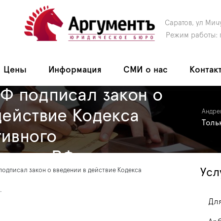
Саратов, ул Мич
Режим работы: 
Цены
Информация
СМИ о нас
Контак
Ф подписал закон о
действие Кодекса
Андре
Толь
тивного
дства РФ.
Усл
подписал закон о введении в действие Кодекса
.
Для