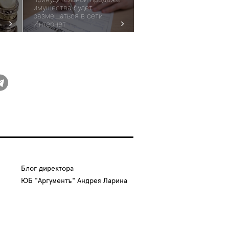
имущества будет
размещаться в сети
Интернет
Блог директора
ЮБ "Аргументъ" Андрея Ларина