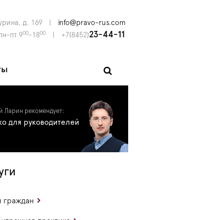
урина, д. 169
|
info@pravo-rus.com
00
00
23-44-11
пн-пт 9
-18
|
+7(8452)
ты
й Ларин рекомендует:
ко для руководителей
уги
 граждан