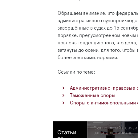
Обращаем внимание, что федераль
административного судопроизводст
завершённые в судах до 15 сентябр
порядке, предусмотренном новым к
повлечь тенденцию того, что дела, 
затянуты до осени, для того, чтоб
более жесткими, нормами.
Ссылки по теме:
Административно-правовые 
Таможенные споры
Споры с антимонопольными 
Суд по онлайн-связи
Статьи
защита должников