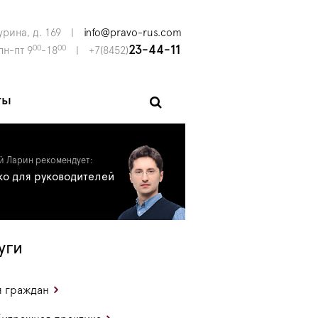
урина, д. 169
|
info@pravo-rus.com
00
00
23-44-11
пн-пт 9
-18
|
+7(8452)
ты
й Ларин рекомендует:
ко для руководителей
уги
 граждан