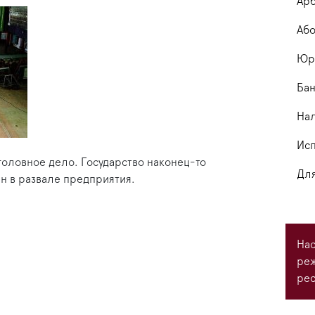
Арб
Або
Юри
Бан
На
Исп
головное дело. Государство наконец-то
Для
вен в развале предприятия.
Нас
ре
рес