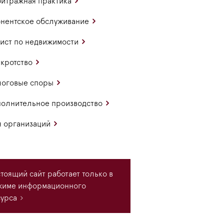
итражная практика
нентское обслуживание
ст по недвижимости
кротство
логовые споры
олнительное производство
 организаций
тоящий сайт работает только в
жиме информационного
урса