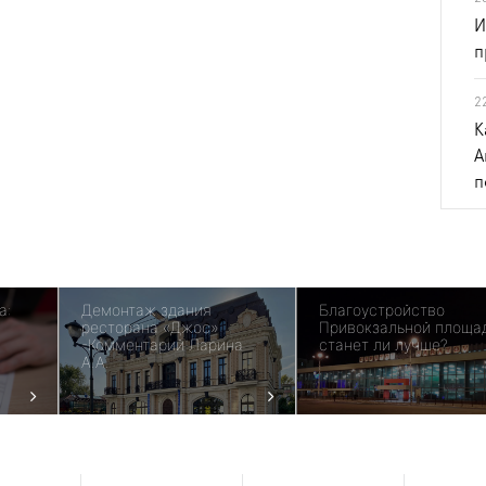
И
п
2
К
А
п
а:
Демонтаж здания
Благоустройство
ресторана «Джос»
Привокзальной площа
-Комментарий Ларина
станет ли лучше?
А.А.