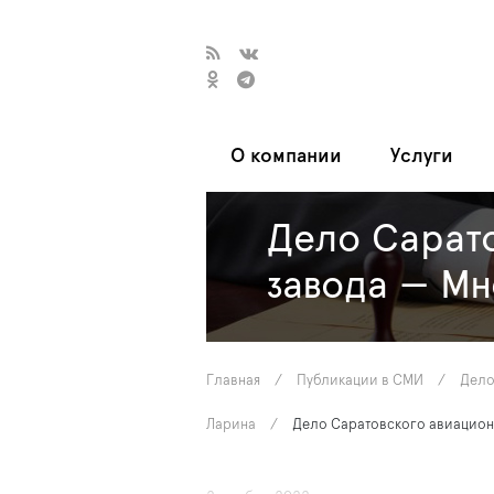
О компании
Услуги
Дело Сарато
завода — Мн
Главная
/
Публикации в СМИ
/
Дело
Ларина
/
Дело Саратовского авиацион