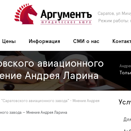
Саратов, ул Мич
Режим работы: 
Цены
Информация
СМИ о нас
Контак
вского авиационного
Андре
ение Андрея Ларина
Толь
Усл
 "Саратовского авиационного завода" - Мнение Андрея
ного завода — Мнение Андрея Ларина
Для