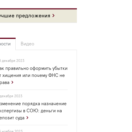
учшие предложения
вости
Видео
8 декабря 2023
ак правильно оформить убытки
т хищения или почему ФНС не
рава
 декабря 2023
зменение порядка назначение
кспертизы в СОЮ: деньги на
епозит суда
3 ноября 2023