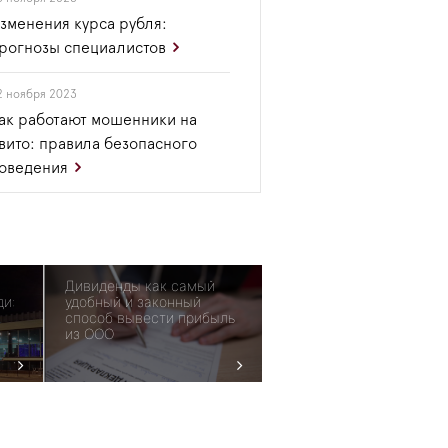
зменения курса рубля:
рогнозы специалистов
2 ноября 2023
ак работают мошенники на
вито: правила безопасного
оведения
Дивиденды как самый
ди:
удобный и законный
способ вывести прибыль
из ООО