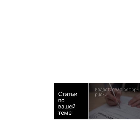
Кадастровая реформ
Статьи
риски
по
вашей
теме