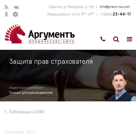
Саратов, ул Мичурина, д. 169
|
info@pravo-rus.com
00
00
23-44-11
Режим работы: пн-пт 9
-18
|
+7(8452)
Защита прав страхователя
Андрей Ларин рекомендует:
Только для руководителей
Публикации в СМИ
26 апреля 2016