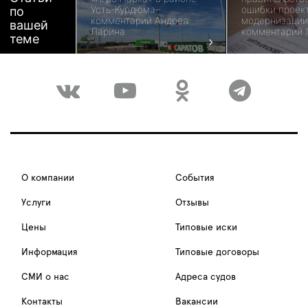
Усть-Курдюма–
ошибки проек
по
комментарий Андрея
модернизации
вашей
Ларина
комментарий 
теме
О компании
События
Услуги
Отзывы
Цены
Типовые иски
Информация
Типовые договоры
СМИ о нас
Адреса судов
Контакты
Вакансии