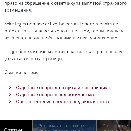
право на обращение к ответчику за выплатой страхового
возмещения.
Scire leges non hoc est verba earum tenere, sed vim ac
potestatem – знание законов – не в том, чтобы помнить
их слова, а в том, чтобы понимать их силу и значение.
Подробнее читайте материал на сайте «Саратовньюс»
(ссылка в вверху страницы)
Ссылки по теме:
Судебные споры дольщика и застройщика
Судебные споры с недвижимостью
Сопровождение сделок с недвижимостью
Реклама и продвижение
Саратовское
Статьи
«Агро Парка» в районе
правительств