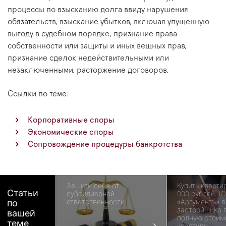
процессы по взысканию долга ввиду нарушения
обязательств, взыскание убытков, включая упущенную
выгоду в судебном порядке, признание права
собственности или защиты и иных вещных прав,
признание сделок недействительными или
незаключенными, расторжение договоров.
Ссылки по теме:
Корпоративные споры
Экономические споры
Сопровождение процедуры банкротства
Защити себя от
Купить квартир
Статьи
субсидиарной
000 рублей: 
ответственности
«Аргументъ» в
по
застройщика 
вашей
полную стоим
теме
квартиры