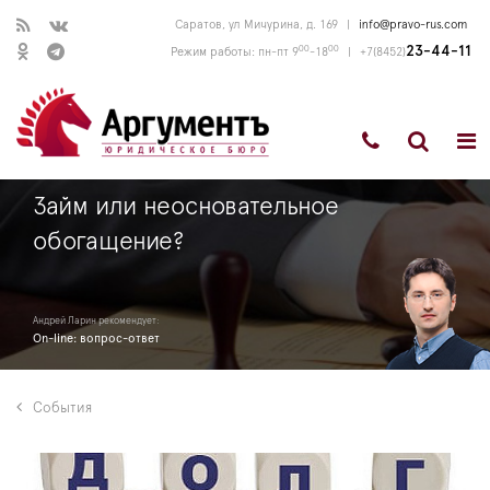
Саратов, ул Мичурина, д. 169
|
info@pravo-rus.com
00
00
23-44-11
Режим работы: пн-пт 9
-18
|
+7(8452)
Займ или неосновательное
обогащение?
Андрей Ларин рекомендует:
On-line: вопрос-ответ
События