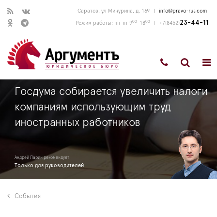
Саратов, ул Мичурина, д. 169
|
info@pravo-rus.com
00
00
23-44-11
Режим работы: пн-пт 9
-18
|
+7(8452)
Госдума собирается увеличить налоги
компаниям использующим труд
иностранных работников
Андрей Ларин рекомендует:
Только для руководителей
События