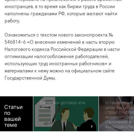
иностранцев, в то время как биржи труда в России
наполнены гражданами РФ, которые желают найти
работу.
Ознакомиться с текстом нового законопроекта №
546814-6 «О внесении изменений в часть вторую
Налогового кодекса Российской Федерации в части
оптимизации налогообложения работодателей,
использующих труд иностранных работников» и
материалами к нему можно на официальном сайте
Государственной Думы.
Заключен договор или
Установление
Статьи
нет?
цены аукцион
строительств
по
экономкласса
вашей
Изменения в
теме
законодатель