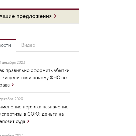
учшие предложения
вости
Видео
8 декабря 2023
ак правильно оформить убытки
т хищения или почему ФНС не
рава
 декабря 2023
зменение порядка назначение
кспертизы в СОЮ: деньги на
епозит суда
3 ноября 2023