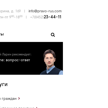
урина, д. 169
|
info@pravo-rus.com
00
00
23-44-11
пн-пт 9
-18
|
+7(8452)
ты
й Ларин рекомендует:
ine: вопрос-ответ
уги
 граждан