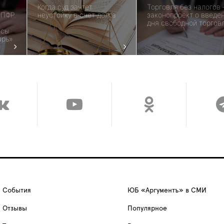
Когда суд зачтет
Торговля без налогов
 ПФР.
неустойку в счет долга
законопроект о введе
дня свободной торгов
есы
арь»
События
ЮБ «Аргументъ» в СМИ
Отзывы
Популярное