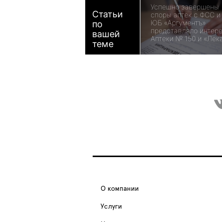
Успешно завершены
Статьи
споры аптек с ФСС и
ЮБ «Аргументъ»
по
представляло интер
вашей
Аптеки № 150 и «Лек
теме
О компании
Услуги