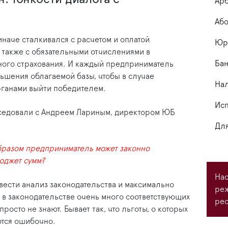
Арб
Або
наче сталкивался с расчетом и оплатой
Юри
а также с обязательными отчислениями в
Бан
ого страхования. И каждый предприниматель
ьшения облагаемой базы, чтобы в случае
На
рганами выйти победителем.
Исп
еседовали с Андреем Лариным, директором ЮБ
Для
бразом предприниматель может законно
юджет сумм?
Нас
вести анализ законодательства и максимально
ре
 в законодательстве очень много соответствующих
рес
росто не знают. Бывает так, что льготы, о которых
тся ошибочно.