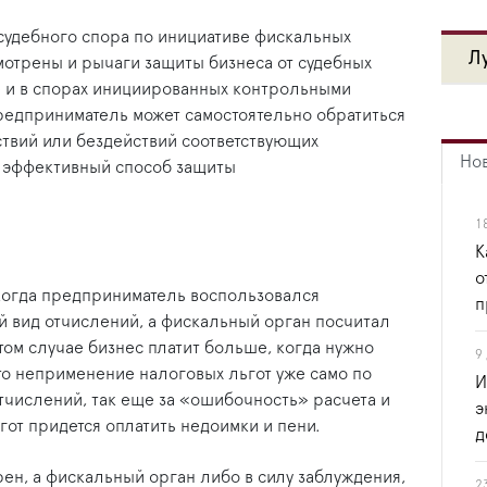
 судебного спора по инициативе фискальных
Л
мотрены и рычаги защиты бизнеса от судебных
ле и в спорах инициированных контрольными
редприниматель может самостоятельно обратиться
твий или бездействий соответствующих
Но
й эффективный способ защиты
1
К
о
 когда предприниматель воспользовался
п
ой вид отчислений, а фискальный орган посчитал
ом случае бизнес платит больше, когда нужно
9
что неприменение налоговых льгот уже само по
И
тчислений, так еще за «ошибочность» расчета и
э
от придется оплатить недоимки и пени.
д
рен, а фискальный орган либо в силу заблуждения,
2