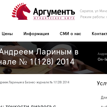
Саратов, ул Мич
Режим работы: 
Цены
Информация
СМИ о нас
Контак
 Андреем Лариным в
Андре
але № 1(128) 2014
On-l
Усл
дреем Лариным в Бизнес-журнале № 1(128) 2014
Для
: тонкости диалога с