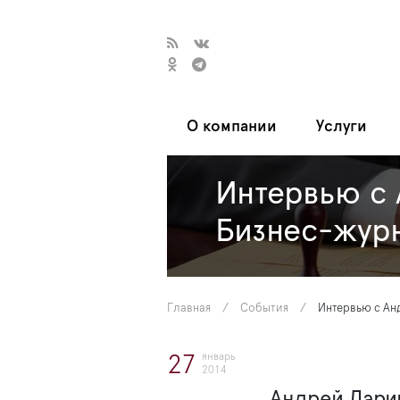
О компании
Услуги
Интервью с
Бизнес-журн
Главная
/
События
/
Интервью с Ан
январь
27
2014
Андрей Ларин