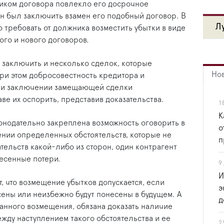
ком договора повлекло его досрочное
н был заключить взамен его подобный договор. В
Л
 требовать от должника возместить убытки в виде
го и нового договоров.
т заключить и несколько сделок, которые
Но
ри этом добросовестность кредитора и
при заключении замещающей сделки
ве их оспорить, представив доказательства.
1
К
конодательно закреплена возможность оговорить в
о
лении определенных обстоятельств, которые не
п
тельств какой-либо из сторон, один контрагент
несенные потери.
9
И
 что возмещение убытков допускается, если
э
сены или неизбежно будут понесены в будущем. А
д
данного возмещения, обязана доказать наличие
ду наступлением такого обстоятельства и ее
2