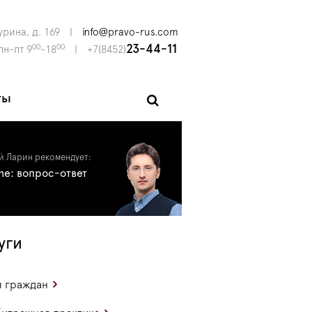
урина, д. 169
|
info@pravo-rus.com
00
00
23-44-11
пн-пт 9
-18
|
+7(8452)
ты
й Ларин рекомендует:
ine: вопрос-ответ
уги
 граждан