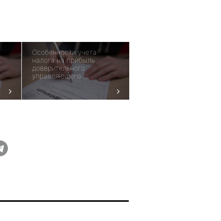
Особенности учета
налога на прибыль
доверительного
управляющего