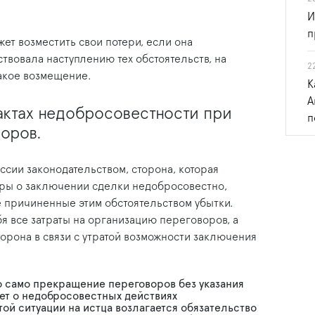
И
п
жет возместить свои потери, если она
вовала наступлению тех обстоятельств, на
2
акое возмещение.
К
А
актах недобросовестности при
п
оров.
ссии законодательством, сторона, которая
ры о заключении сделки недобросовестно,
е причиненные этим обстоятельством убытки.
я все затраты на организацию переговоров, а
торона в связи с утратой возможности заключения
то само прекращение переговоров без указания
ует о недобросовестных действиях
ой ситуации на истца возлагается обязательство