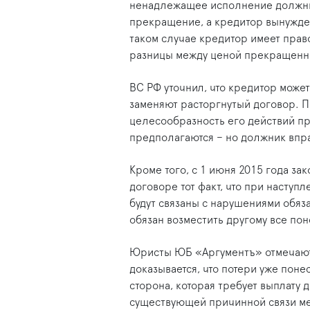
ненадлежащее исполнение должни
прекращение, а кредитор вынужде
таком случае кредитор имеет право
разницы между ценой прекращенно
ВС РФ уточнил, что кредитор може
заменяют расторгнутый договор. П
целесообразность его действий 
предполагаются – но должник впра
Кроме того, с 1 июня 2015 года за
договоре тот факт, что при наступ
будут связаны с нарушениями обяза
обязан возместить другому все по
Юристы ЮБ «Аргументъ» отмечают,
доказывается, что потери уже поне
сторона, которая требует выплату 
существующей причинной связи меж