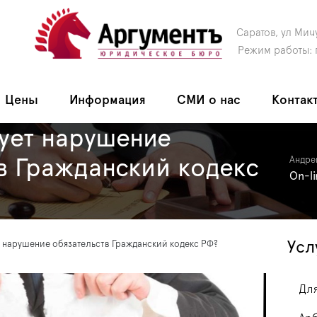
Саратов, ул Мич
Режим работы: 
Цены
Информация
СМИ о нас
Контак
ует нарушение
в Гражданский кодекс
Андре
On-l
Усл
т нарушение обязательств Гражданский кодекс РФ?
Для