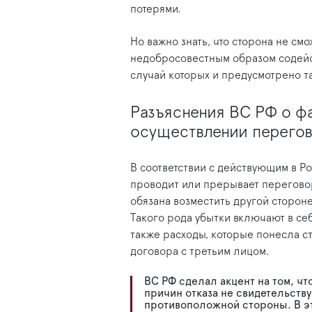
потерями.
Но важно знать, что сторона не смо
недобросовестным образом содейст
случай которых и предусмотрено т
Разъяснения ВС РФ о ф
осуществлении перегов
В соответствии с действующим в Ро
проводит или прерывает перегово
обязана возместить другой сторон
Такого рода убытки включают в себ
также расходы, которые понесла с
договора с третьим лицом.
ВС РФ сделал акцент на том, ч
причин отказа не свидетельств
противоположной стороны. В эт