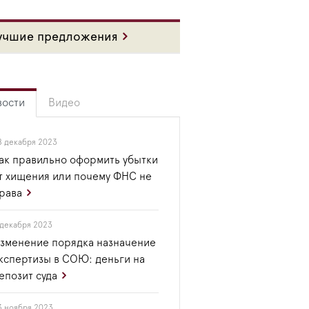
учшие предложения
вости
Видео
8 декабря 2023
ак правильно оформить убытки
т хищения или почему ФНС не
рава
 декабря 2023
зменение порядка назначение
кспертизы в СОЮ: деньги на
епозит суда
3 ноября 2023