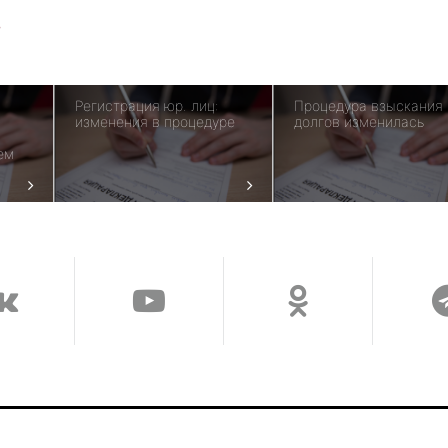
в
Регистрация юр. лиц:
Процедура взыскания
изменения в процедуре
долгов изменилась
ем