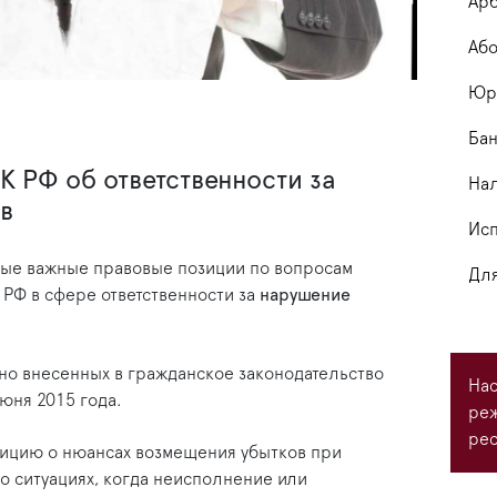
Арб
Або
Юри
Бан
 РФ об ответственности за
На
в
Исп
ые важные правовые позиции по вопросам
Для
РФ в сфере ответственности за
нарушение
ьно внесенных в гражданское законодательство
Нас
июня 2015 года.
ре
рес
ицию о нюансах возмещения убытков при
о ситуациях, когда неисполнение или