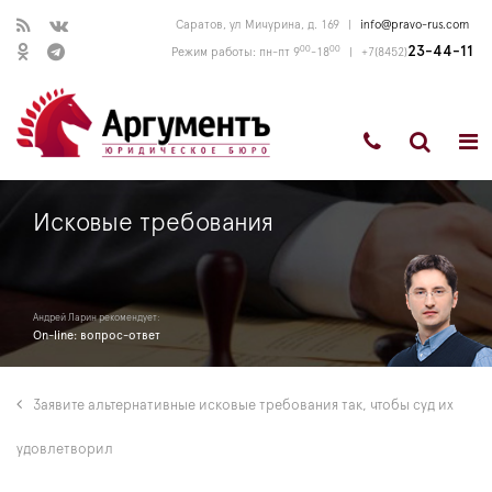
Саратов, ул Мичурина, д. 169
|
info@pravo-rus.com
00
00
23-44-11
Режим работы: пн-пт 9
-18
|
+7(8452)
Исковые требования
Андрей Ларин рекомендует:
On-line: вопрос-ответ
Заявите альтернативные исковые требования так, чтобы суд их
удовлетворил