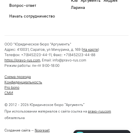
ЮБ "Аргументъ" Андрея
Вопрос-ответ
Ларина
Начать сотрудничество
ООО "Юридическое бюро "Аргументъ"
Адрес:
410031
,
Саратов
,
ул Мичурина, д. 169
(
На карте
)
Телефон:
+7(8452)23-44-11
, Факс:
+7(8452)23-44-88
https://pravo-rus.com
, Email:
info@pravo-rus.com
Режим работы:
пн-пт 9:00-18:00
Схема проезда
Конфиденциальность
Pro bono
СМИ
© 2012 - 2026 Юридическое бюро “Аргументъ”
При использовании материалов с сайта ссылка на
pravo-rus.com
обязательна
Создание сайта
—
Nopreset