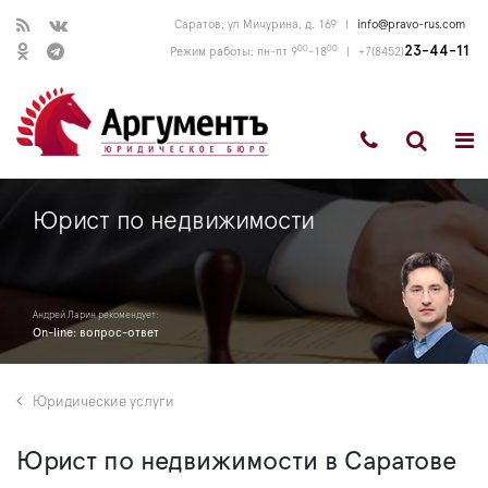
Саратов, ул Мичурина, д. 169
|
info@pravo-rus.com
00
00
23-44-11
Режим работы: пн-пт 9
-18
|
+7(8452)
Юрист по недвижимости
Андрей Ларин рекомендует:
On-line: вопрос-ответ
Юридические услуги
Юрист по недвижимости в Саратове