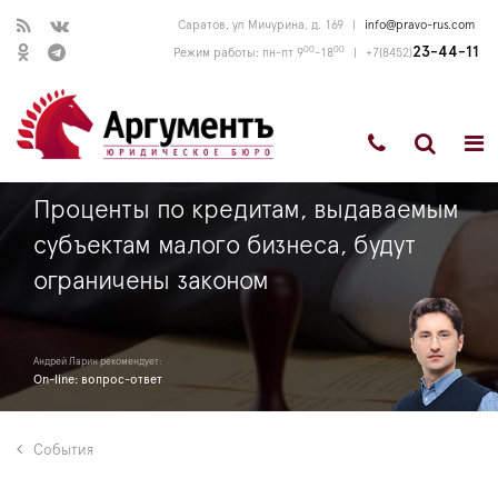
Саратов, ул Мичурина, д. 169
|
info@pravo-rus.com
00
00
23-44-11
Режим работы: пн-пт 9
-18
|
+7(8452)
Проценты по кредитам, выдаваемым
субъектам малого бизнеса, будут
ограничены законом
Андрей Ларин рекомендует:
On-line: вопрос-ответ
События