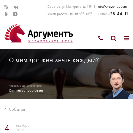
Саратов, ул Мичурина, д. 169
|
info@pravo-rus.com
00
00
23-44-11
Режим работы: пн-пт 9
-18
|
+7(8452)
О чем должен знать каждый?
Андрей Ларин рекомендует:
On-line: вопрос-ответ
События
октябрь
4
2016