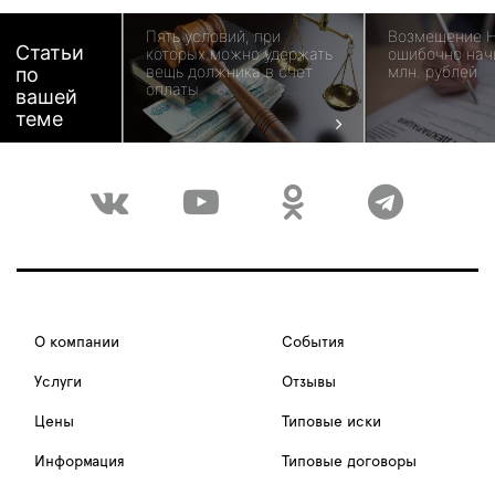
Пять условий, при
Возмещение 
Статьи
которых можно удержать
ошибочно нач
вещь должника в счет
млн. рублей
по
оплаты
вашей
теме
О компании
События
Услуги
Отзывы
Цены
Типовые иски
Информация
Типовые договоры