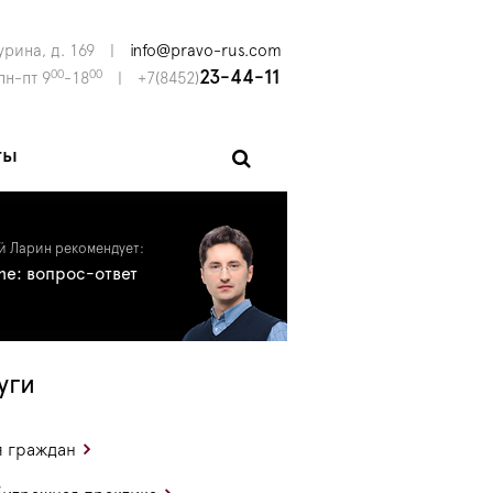
урина, д. 169
|
info@pravo-rus.com
00
00
23-44-11
пн-пт 9
-18
|
+7(8452)
ты
й Ларин рекомендует:
ine: вопрос-ответ
уги
 граждан