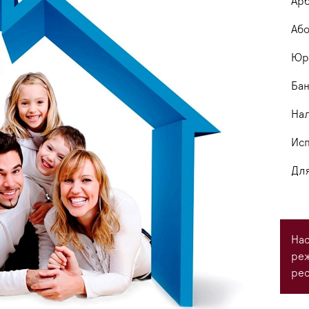
Арб
Або
Юри
Бан
На
Исп
Для
Нас
ре
рес