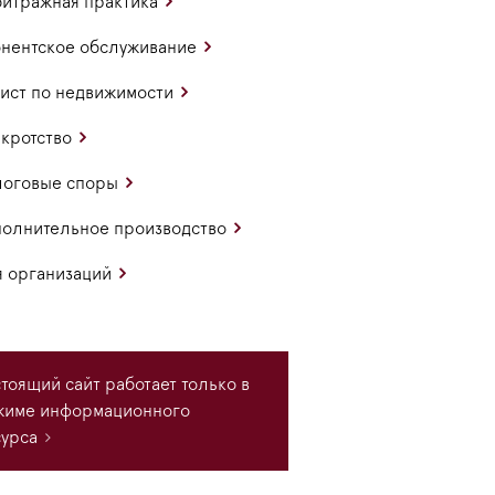
итражная практика
нентское обслуживание
ст по недвижимости
кротство
логовые споры
олнительное производство
 организаций
тоящий сайт работает только в
жиме информационного
урса