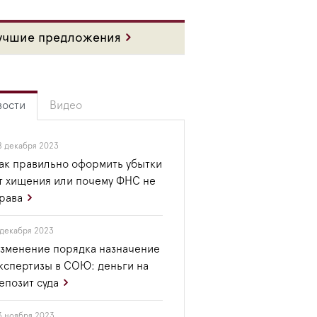
учшие предложения
вости
Видео
8 декабря 2023
ак правильно оформить убытки
т хищения или почему ФНС не
рава
 декабря 2023
зменение порядка назначение
кспертизы в СОЮ: деньги на
епозит суда
3 ноября 2023