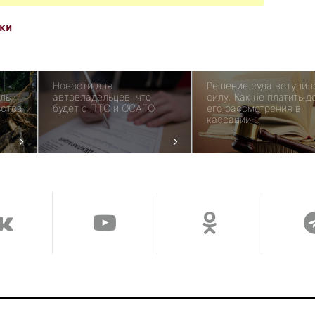
ки
Новости для
Решение суда вступил
ль:
автовладельцев: что
силу. Как не платить д
ьства
будет с ПТС и ОСАГО
его рассмотрения в
кассации