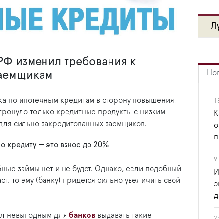
Л
РФ изменил требования к
Но
заемщикам
ка по ипотечным кредитам в сторону повышения.
1
тронуло только кредитные продукты с низким
К
для сильно закредитованных заемщиков.
о
п
о кредиту — это взнос до 20%
9
ные займы нет и не будет. Однако, если подобный
И
ст, то ему (банку) придется сильно увеличить свой
э
д
ал невыгодным для
банков
выдавать такие
2