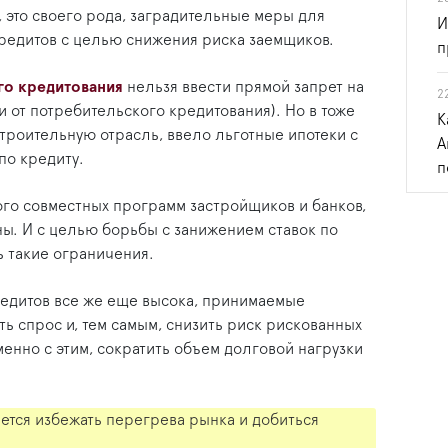
 это своего рода, заградительные меры для
И
редитов с целью снижения риска заемщиков.
п
го кредитования
нельзя ввести прямой запрет на
2
и от потребительского кредитования). Но в тоже
К
строительную отрасль, ввело льготные ипотеки с
А
по кредиту.
п
ного совместных программ застройщиков и банков,
ы. И с целью борьбы с занижением ставок по
ь такие ограничения.
редитов все же еще высока, принимаемые
ь спрос и, тем самым, снизить риск рискованных
менно с этим, сократить объем долговой нагрузки
ается избежать перегрева рынка и добиться