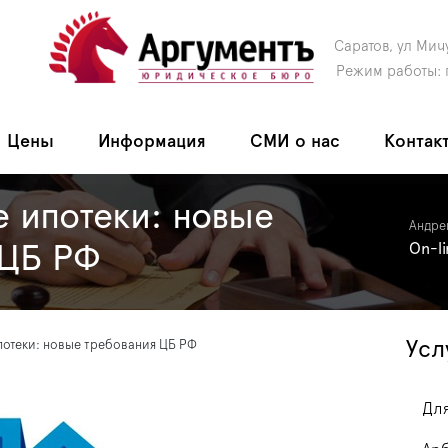
Саратов, ул Мич
Режим работы: 
Цены
Информация
СМИ о нас
Контак
 ипотеки: новые
Андре
 ЦБ РФ
On-l
Усл
потеки: новые требования ЦБ РФ
Для