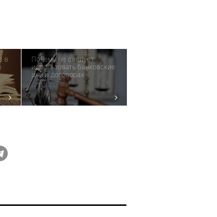
о в
Почему не следует
о
использовать банковские
дни в договорах