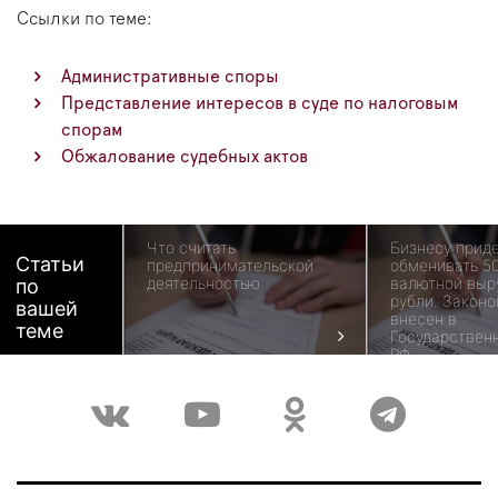
Ссылки по теме:
Административные споры
Представление интересов в суде по налоговым
спорам
Обжалование судебных актов
Что считать
Бизнесу прид
Статьи
предпринимательской
обменивать 5
деятельностью
валютной выр
по
рубли. Законо
вашей
внесен в
теме
Государствен
РФ