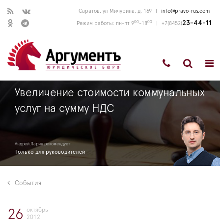
Саратов, ул Мичурина, д. 169
|
info@pravo-rus.com
00
00
23-44-11
Режим работы: пн-пт 9
-18
|
+7(8452)
Увеличение стоимости коммунальных
услуг на сумму НДС
Андрей Ларин рекомендует:
Только для руководителей
События
октябрь
26
2012