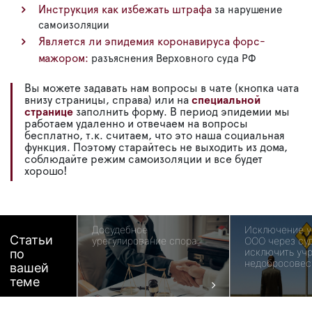
Инструкция как избежать штрафа
за нарушение
самоизоляции
Является ли эпидемия коронавируса форс-
мажором:
разъяснения Верховного суда РФ
Вы можете задавать нам вопросы в чате (кнопка чата
внизу страницы, справа) или на
специальной
странице
заполнить форму. В период эпидемии мы
работаем удаленно и отвечаем на вопросы
бесплатно, т.к. считаем, что это наша социальная
функция. Поэтому старайтесь не выходить из дома,
соблюдайте режим самоизоляции и все будет
хорошо!
Досудебное
Исключение у
Статьи
урегулирование спора
ООО через суд
исключить учр
по
недобросовес
вашей
теме