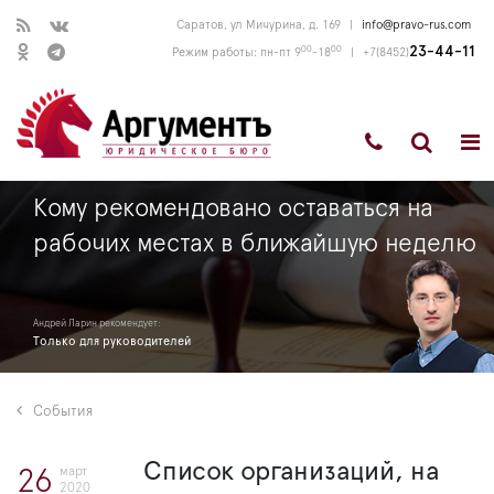
Саратов, ул Мичурина, д. 169
|
info@pravo-rus.com
00
00
23-44-11
Режим работы: пн-пт 9
-18
|
+7(8452)
Кому рекомендовано оставаться на
рабочих местах в ближайшую неделю
Андрей Ларин рекомендует:
Только для руководителей
События
Список организаций, на
март
26
2020